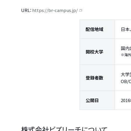
URL：
https://br-campus.jp/
配信地域
日本
国内
開校大学
※海
大学
登録者数
OB
公開日
201
株式会社ビズリーチについて