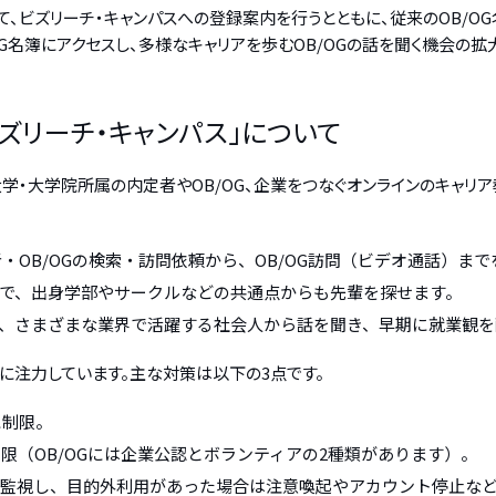
、ビズリーチ・キャンパスへの登録案内を行うとともに、従来のOB/OG
OG名簿にアクセスし、多様なキャリアを歩むOB/OGの話を聞く機会の拡
ビズリーチ・キャンパス」について
大学・大学院所属の内定者やOB/OG、企業をつなぐオンラインのキャリア
者・OB/OGの検索・訪問依頼から、OB/OG訪問（ビデオ通話）ま
で、出身学部やサークルなどの共通点からも先輩を探せます。
、さまざまな業界で活躍する社会人から話を聞き、早期に就業観を
に注力しています。主な対策は以下の3点です。
に制限。
制限（OB/OGには企業公認とボランティアの2種類があります）。
人監視し、目的外利用があった場合は注意喚起やアカウント停止な