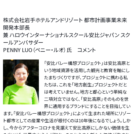
株式会社岩手ホテルアンドリゾート 都市計画事業未来
開発本部長
兼 ハロウインターナショナルスクール安比ジャパン スク
ールアンバサダー
PENNY LUO（ペニー・ルオ）氏 コメント
「安比バレー構想プロジェクト」は安比高原と
いう地域資源を活用した観光と教育を軸にし
たまちづくりですが、プロジェクトに携わる私
たちは、これを「地方創生」プロジェクトだと
は考えていません。地方と都心という単純な
二項対立ではなく、「安比高原」そのものを世
界に通用するブランドにすることを目指してい
ます。「安比バレー構想プロジェクト」によって生まれた場所にリゾー
ト都市としての産業や生活が根付くのは10年後になるでしょう。しか
し、今からアフターコロナを見据えて安比高原にしかない価値を生