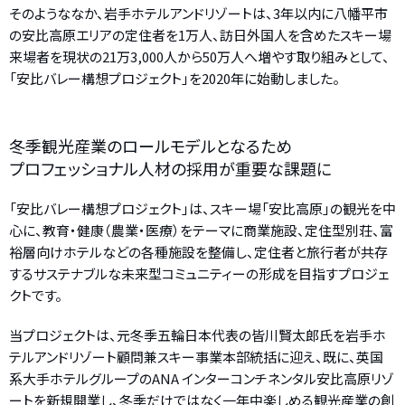
そのようななか、岩手ホテルアンドリゾートは、3年以内に八幡平市
の安比高原エリアの定住者を1万人、訪日外国人を含めたスキー場
来場者を現状の21万3,000人から50万人へ増やす取り組みとして、
「安比バレー構想プロジェクト」を2020年に始動しました。
冬季観光産業のロールモデルとなるため
プロフェッショナル人材の採用が重要な課題に
「安比バレー構想プロジェクト」は、スキー場「安比高原」の観光を中
心に、教育・健康（農業・医療）をテーマに商業施設、定住型別荘、富
裕層向けホテルなどの各種施設を整備し、定住者と旅行者が共存
するサステナブルな未来型コミュニティーの形成を目指すプロジェ
クトです。
当プロジェクトは、元冬季五輪日本代表の皆川賢太郎氏を岩手ホ
テルアンドリゾート顧問兼スキー事業本部統括に迎え、既に、英国
系大手ホテルグループのANA インターコンチネンタル安比高原リゾ
ートを新規開業し、冬季だけではなく一年中楽しめる観光産業の創