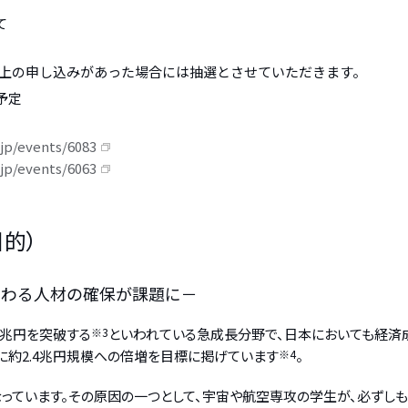
て
上の申し込みがあった場合には抽選とさせていただきます。
予定
.jp/events/6083
.jp/events/6063
的）
関わる人材の確保が課題に－
0兆円を突破する
※3
といわれている急成長分野で、日本においても経済
期に約2.4兆円規模への倍増を目標に掲げています
※4
。
っています。その原因の一つとして、宇宙や航空専攻の学生が、必ずし