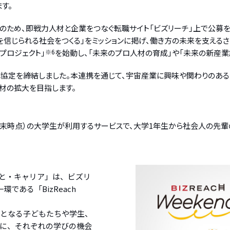
す。
用強化のため、即戦力人材と企業をつなぐ転職サイト「ビズリーチ」上で公
を信じられる社会をつくる」をミッションに掲げ、働き方の未来を支える
プロジェクト」
※6
を始動し、「未来のプロ人材の育成」や「未来の新産業
携協定を締結しました。本連携を通じて、宇宙産業に興味や関わりのあ
材の拡大を目指します。
2年6 月末時点）の大学生が利用するサービスで、大学1年生から社会人の
ごと・キャリア」は、ビズリ
である「BizReach
ル人材となる子どもたちや学生、
に、それぞれの学びの機会