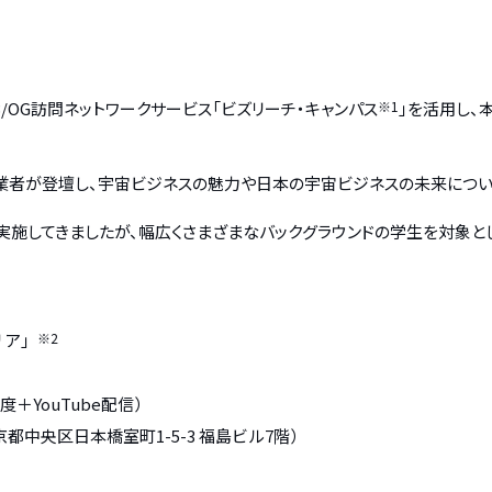
－
B/OG訪問ネットワークサービス「ビズリーチ・キャンパス
※1
」を活用し、
の創業者が登壇し、宇宙ビジネスの魅力や日本の宇宙ビジネスの未来につ
実施してきましたが、幅広くさまざまなバックグラウンドの学生を対象と
リア」
※2
＋YouTube配信）
京都中央区日本橋室町1-5-3 福島ビル7階）