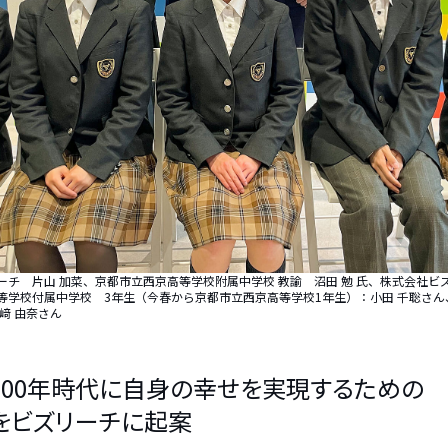
チ 片山 加菜、京都市立西京高等学校附属中学校 教諭 沼田 勉 氏、株式会社ビズ
等学校付属中学校 3年生（今春から京都市立西京高等学校1年生）：小田 千聡さん、
﨑 由奈さん
100年時代に自身の幸せを実現するための
」をビズリーチに起案