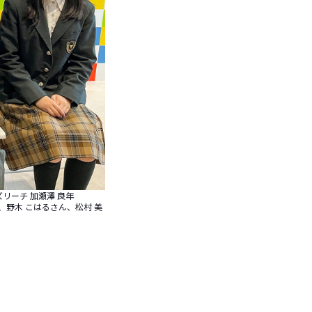
リーチ 加瀬澤 良年
野木 こはるさん、松村 美