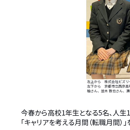
左上から 株式会社ビズリー
左下から 京都市立西京高
柚さん、並木 敦也さん、濵
今春から高校1年生となる5名、人生
「キャリアを考える月間（転職月間）