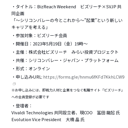
・タイトル：BizReach Weekend ビズリーチ×SVJP 共
同企画
「～シリコンバレーの今とこれから〜"起業”という新しい
キャリアを考える」
・参加対象：ビズリーチ会員
・開催日：2023年5月19日（金）19時〜
・主催：株式会社ビズリーチ みらい投資プロジェクト
・共催：シリコンバレー・ジャパン・プラットフォーム
・形式：オンライン
・申し込みURL:
https://forms.gle/hnmu6fKFd7KkhLCW9
※お申し込みには、即戦力人材と企業をつなぐ転職サイト「ビズリーチ」
への会員登録が必要です
・登壇者：
Vivaldi Technologies 共同設立者、現COO 冨田 龍起 氏
Evolution Vice President 大橋 晶 氏