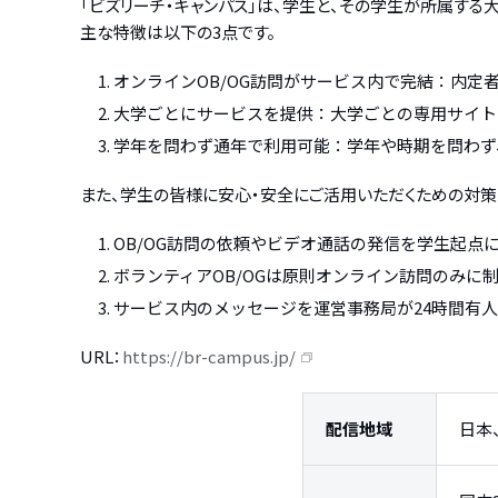
「ビズリーチ・キャンパス」は、学生と、その学生が所属する
主な特徴は以下の3点です。
オンラインOB/OG訪問がサービス内で完結：内定
大学ごとにサービスを提供：大学ごとの専用サイト
学年を問わず通年で利用可能：学年や時期を問わず
また、学生の皆様に安心・安全にご活用いただくための対策
OB/OG訪問の依頼やビデオ通話の発信を学生起点
ボランティアOB/OGは原則オンライン訪問のみに
サービス内のメッセージを運営事務局が24時間有
URL：
https://br-campus.jp/
配信地域
日本